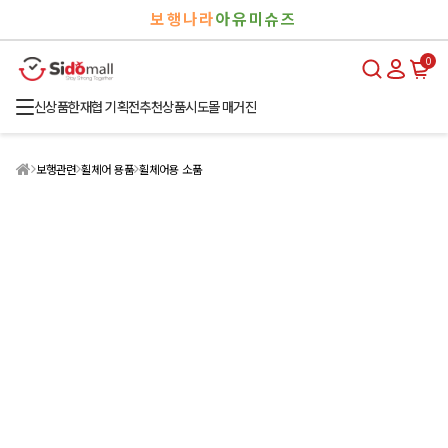
검
로
보행나라
아유미슈즈
색
그
인
0
신상품
한재협 기획전
추천상품
시도몰 매거진
보행관련
휠체어 용품
휠체어용 소품