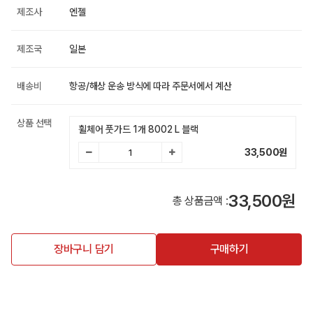
제조사
엔젤
제조국
일본
배송비
항공/해상 운송 방식에 따라 주문서에서 계산
상품 선택
휠체어 풋가드 1개 8002 L 블랙
33,500
원
33,500원
총 상품금액 :
장바구니 담기
구매하기