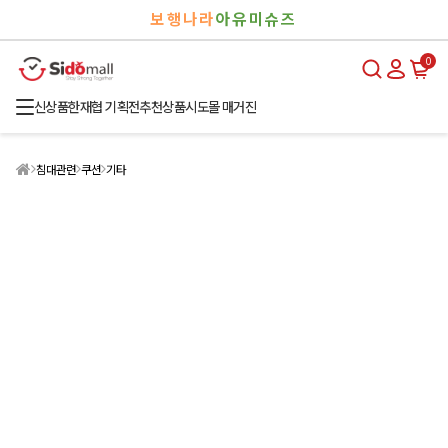
검
로
보행나라
아유미슈즈
색
그
인
0
신상품
한재협 기획전
추천상품
시도몰 매거진
침대관련
쿠션
기타