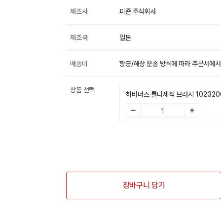
제조사
피죤 주식회사
제조국
일본
배송비
항공/해상 운송 방식에 따라 주문서에서
상품 선택
하비너스 틀니세척 브러시 102320
장바구니 담기