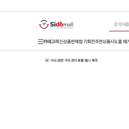
카테고리
신상품
한재협 기획전
추천상품
시도몰 매
식사 관련
구강 관리 용품
틀니 케어