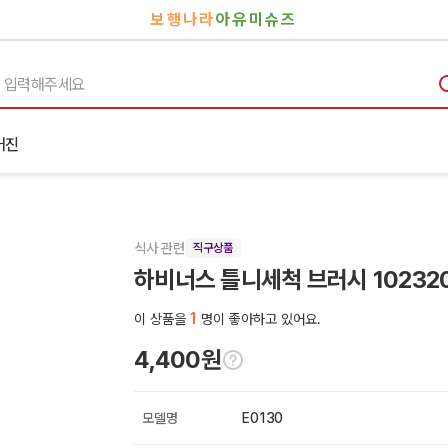
보행나라
아유미슈즈
거진
식사 관련
직구상품
하비너스 틀니세척 브러시 10232
1
이 상품을
명이 좋아하고 있어요.
4,400원
모델명
E0130