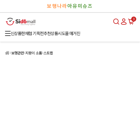
검
로
보행나라
아유미슈즈
색
그
인
0
신상품
한재협 기획전
추천상품
시도몰 매거진
보행관련
지팡이 소품
스트랩