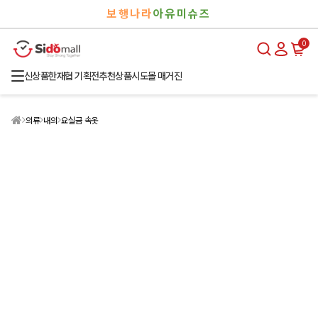
검
로
보행나라
아유미슈즈
색
그
인
0
신상품
한재협 기획전
추천상품
시도몰 매거진
의류
내의
요실금 속옷