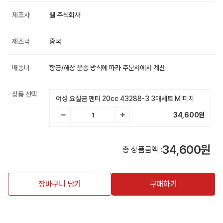
제조사
웰 주식회사
제조국
중국
배송비
항공/해상 운송 방식에 따라 주문서에서 계산
상품 선택
여성 요실금 팬티 20cc 43288-3 3매세트 M 피치
34,600
원
34,600원
총 상품금액 :
장바구니 담기
구매하기