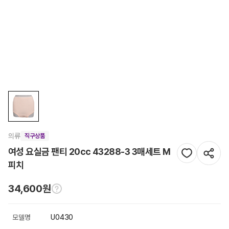
의류
직구상품
여성 요실금 팬티 20cc 43288-3 3매세트 M
피치
34,600원
모델명
U0430