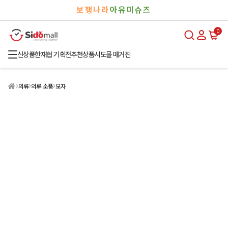
검
로
보행나라
아유미슈즈
색
그
인
0
신상품
한재협 기획전
추천상품
시도몰 매거진
의류
의류 소품
모자