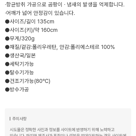
·항균방취 가공으로 곰팡이 · 냄새의 발생을 억제합니다.
·어깨가 넓어 안정감이 있습니다.
●사이즈/길이 135cm
●사이즈(키)/약 160cm
●무게/320g
●재질/겉감:폴리우레탄, 안감:폴리에스테르 100%
●생산국/일본
●세탁기가능
●탈수기가능
●건조기가능(80℃)
●방수가공
주의사항
시도몰은 정확한 사진과 정보를 사이트에 반영하기 위해 노력하고
있습니다. 하지만 제조사가 포장이나 성분을 업데이트하는 경우 사이트에