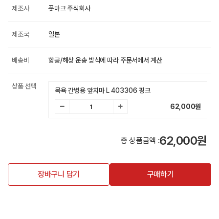
제조사
풋마크 주식회사
제조국
일본
배송비
항공/해상 운송 방식에 따라 주문서에서 계산
상품 선택
목욕 간병용 앞치마 L 403306 핑크
62,000
원
62,000원
총 상품금액 :
장바구니 담기
구매하기