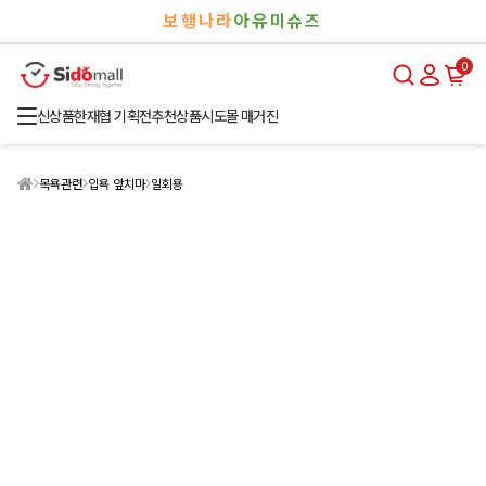
검
로
보행나라
아유미슈즈
색
그
인
0
신상품
한재협 기획전
추천상품
시도몰 매거진
목욕관련
입욕 앞치마
일회용