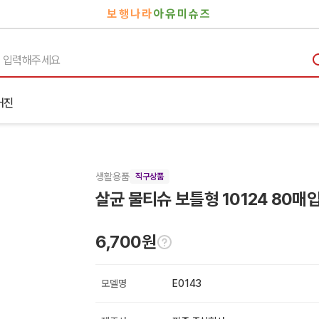
보행나라
아유미슈즈
거진
생활용품
직구상품
살균 물티슈 보틀형 10124 80매
6,700원
모델명
E0143