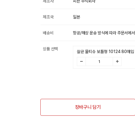
제조사
피죤 주식회사
제조국
일본
배송비
항공/해상 운송 방식에 따라 주문서에서
상품 선택
살균 물티슈 보틀형 10124 80매입
장바구니 담기